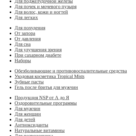
Для поджелудочной железы
Для почек и мочевого пузыря
Для волос, кожи и ногтей
Для легких
Для похудения
От запора
От давления
Для сна
Для улучшения зрения
При сахарном диабете
Наборы
Обезболивающие и противовоспалительные средства
Уходовая косметика Tropical Mists
Зубные пасты
Гель после бритья для мужчин
Продукция NSP от А до Я
Оздоровительные программы
Для мужчин
Для женщин
Для детей
Антиоксиданты
Натуральные витамины
Для позвоночника