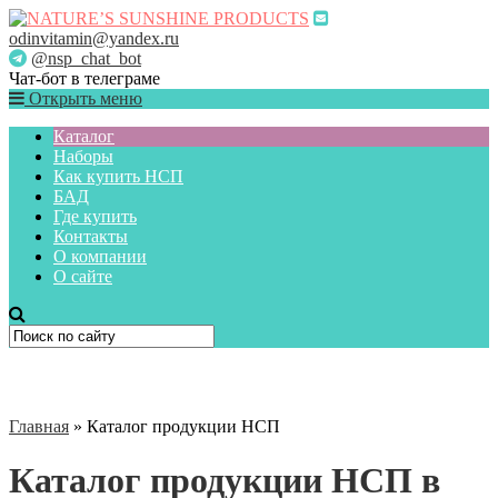
odinvitamin@yandex.ru
@nsp_chat_bot
Чат-бот в телеграме
Открыть меню
Каталог
Наборы
Как купить НСП
БАД
Где купить
Контакты
О компании
О сайте
Главная
»
Каталог продукции НСП
Каталог продукции НСП в