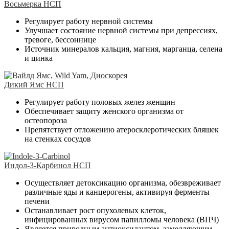
Восьмерка НСП
Регулирует работу нервной системы
Улучшает состояние нервной системы при депрессиях,
тревоге, бессоннице
Источник минералов кальция, магния, марганца, селена
и цинка
Дикий Ямс НСП
Регулирует работу половых желез женщин
Обеспечивает защиту женского организма от
остеопороза
Препятствует отложению атеросклеротических бляшек
на стенках сосудов
Индол-3-Карбинол НСП
Осуществляет детоксикацию организма, обезвреживает
различные яды и канцерогены, активируя ферменты
печени
Останавливает рост опухолевых клеток,
инфицированных вирусом папилломы человека (ВПЧ)
Является природным антиоксидантом, замедляющим