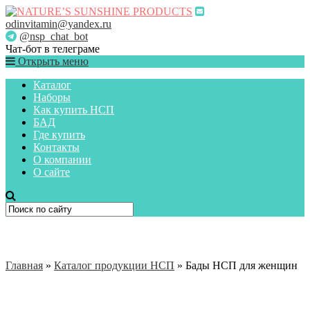
odinvitamin@yandex.ru
@nsp_chat_bot
Чат-бот в телеграме
Открыть меню
Каталог
Наборы
Как купить НСП
БАД
Где купить
Контакты
О компании
О сайте
Главная
»
Каталог продукции НСП
»
Бады НСП для женщин