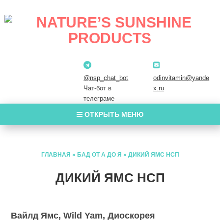
@nsp_chat_bot
odinvitamin@yande
Чат-бот в
x.ru
телеграме
ОТКРЫТЬ МЕНЮ
ГЛАВНАЯ
»
БАД ОТ А ДО Я
»
ДИКИЙ ЯМС НСП
ДИКИЙ ЯМС НСП
Вайлд Ямс, Wild Yam, Диоскорея