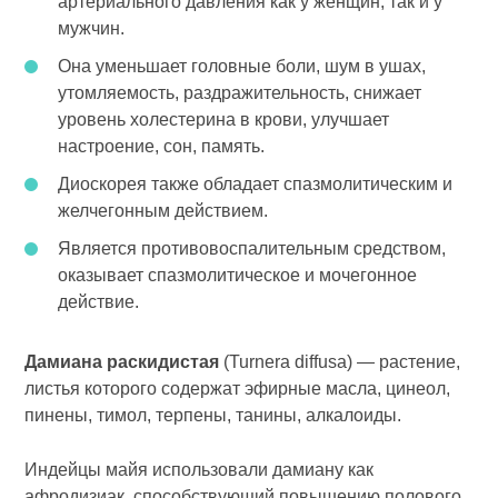
артериального давления как у женщин, так и у
мужчин.
Она уменьшает головные боли, шум в ушах,
утомляемость, раздражительность, снижает
уровень холестерина в крови, улучшает
настроение, сон, память.
Диоскорея также обладает спазмолитическим и
желчегонным действием.
Является противовоспалительным средством,
оказывает спазмолитическое и мочегонное
действие.
Дамиана раскидистая
(Turnera diffusa) — растение,
листья которого содержат эфирные масла, цинеол,
пинены, тимол, терпены, танины, алкалоиды.
Индейцы майя использовали дамиану как
афродизиак, способствующий повышению полового