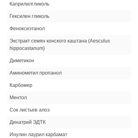
Каприлилгликоль
Гексилен гликоль
Феноксиэтанол
Экстракт семян конского каштана (Aesculus
hippocastanum)
Диметикон
Аминометил пропанол
Карбомер
Ментол
Сок листьев алоэ
Динатрий ЭДТК
Инулин лаурил карбамат