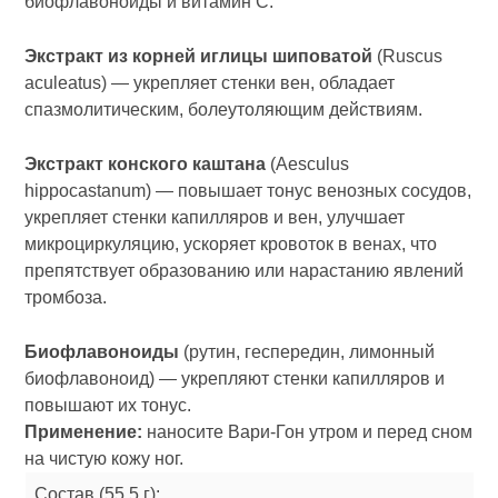
биофлавоноиды и витамин С.
Экстракт из корней иглицы шиповатой
(Ruscus
aculeatus) — укрепляет стенки вен, обладает
спазмолитическим, болеутоляющим действиям.
Экстракт конского каштана
(Aesculus
hippocastanum) — повышает тонус венозных сосудов,
укрепляет стенки капилляров и вен, улучшает
микроциркуляцию, ускоряет кровоток в венах, что
препятствует образованию или нарастанию явлений
тромбоза.
Биофлавоноиды
(рутин, геспередин, лимонный
биофлавоноид) — укрепляют стенки капилляров и
повышают их тонус.
Применение:
наносите Вари-Гон утром и перед сном
на чистую кожу ног.
Состав (55,5 г):