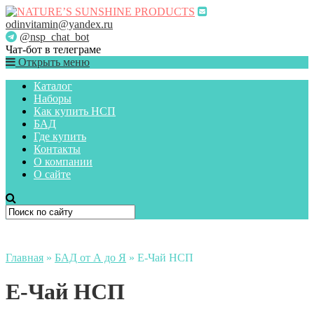
odinvitamin@yandex.ru
@nsp_chat_bot
Чат-бот в телеграме
Открыть меню
Каталог
Наборы
Как купить НСП
БАД
Где купить
Контакты
О компании
О сайте
Главная
»
БАД от А до Я
»
Е-Чай НСП
Е-Чай НСП