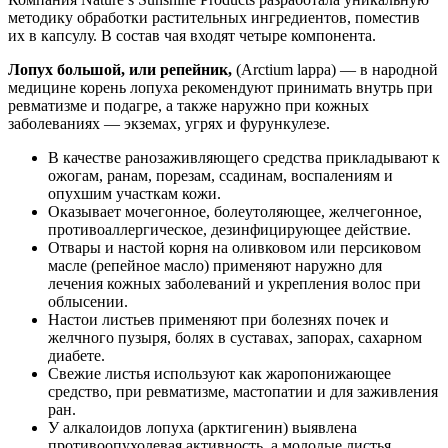
методику обработки растительных ингредиентов, поместив
их в капсулу. В состав чая входят четыре компонента.
Лопух большой, или репейник,
(Arctium lappa) — в народной
медицине корень лопуха рекомендуют принимать внутрь при
ревматизме и подагре, а также наружно при кожных
заболеваниях — экземах, угрях и фурункулезе.
В качестве ранозаживляющего средства прикладывают к
ожогам, ранам, порезам, ссадинам, воспалениям и
опухшим участкам кожи.
Оказывает мочегонное, болеутоляющее, желчегонное,
противоаллергическое, дезинфицирующее действие.
Отвары и настой корня на оливковом или персиковом
масле (репейное масло) применяют наружно для
лечения кожных заболеваний и укрепления волос при
облысении.
Настои листьев применяют при болезнях почек и
желчного пузыря, болях в суставах, запорах, сахарном
диабете.
Свежие листья используют как жаропонижающее
средство, при ревматизме, мастопатии и для заживления
ран.
У алкалоидов лопуха (арктигенин) выявлена
противоопухолевая активность, а молодые листья