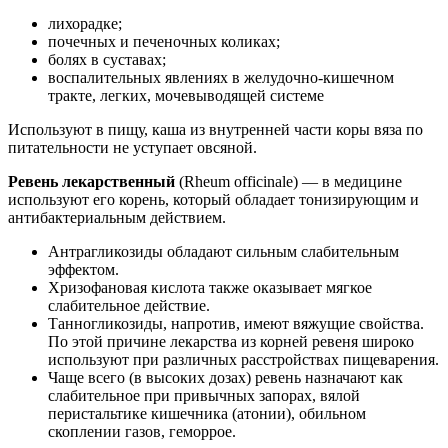
лихорадке;
почечных и печеночных коликах;
болях в суставах;
воспалительных явлениях в желудочно-кишечном
тракте, легких, мочевыводящей системе
Используют в пищу, каша из внутренней части коры вяза по
питательности не уступает овсяной.
Ревень лекарственный
(Rheum officinale) — в медицине
используют его корень, который обладает тонизирующим и
антибактериальным действием.
Антрагликозиды обладают сильным слабительным
эффектом.
Хризофановая кислота также оказывает мягкое
слабительное действие.
Танногликозиды, напротив, имеют вяжущие свойства.
По этой причине лекарства из корней ревеня широко
используют при различных расстройствах пищеварения.
Чаще всего (в высоких дозах) ревень назначают как
слабительное при привычных запорах, вялой
перистальтике кишечника (атонии), обильном
скоплении газов, геморрое.