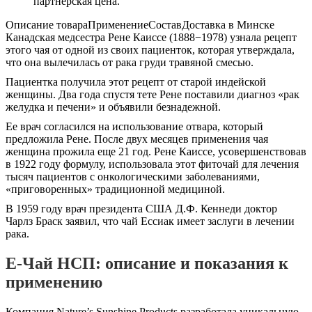
партнёрская цена.
Описание товара
Применение
Состав
Доставка в Минске
Канадская медсестра Рене Каиссе (1888−1978) узнала рецепт
этого чая от одной из своих пациенток, которая утверждала,
что она вылечилась от рака груди травяной смесью.
Пациентка получила этот рецепт от старой индейской
женщины. Два года спустя тете Рене поставили диагноз «рак
желудка и печени» и объявили безнадежной.
Ее врач согласился на использование отвара, который
предложила Рене. После двух месяцев применения чая
женщина прожила еще 21 год. Рене Каиссе, усовершенствовав
в 1922 году формулу, использовала этот фиточай для лечения
тысяч пациентов с онкологическими заболеваниями,
«приговоренных» традиционной медициной.
В 1959 году врач президента США Д.Ф. Кеннеди доктор
Чарлз Браск заявил, что чай Ессиак имеет заслуги в лечении
рака.
Е-Чай НСП: описание и показания к
применению
Компания Nature’s Sunshine Products разработала уникальную