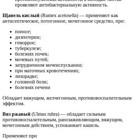
проявляют антибактериальную активность.
Щавель кислый
(Rumex acetosella) — применяют как
антисептическое, потогонное, мочегонное средство, при:
поносе;
дизентерии;
геморрое;
туберкулезе;
болезнях почек;
мочевых путей;
затрудненном мочеиспускании;
при маточных кровотечениях;
лихорадке;
головной боли;
болезнях печени
Обладает вяжущим, желчегонным, противовоспалительным
эффектом.
Вяз ржавый
(Ulmus rubra) — обладает сильным
противовоспалительным, ранозаживляющим, вяжущим,
мочегонным действием, успокаивает кашель.
Применяют при