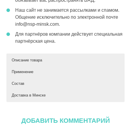
обязывает вас распространять БАД.
Наш сайт не занимается рассылками и спамом.
Общение исключительно по электронной почте
info@nsp-minsk.com.
Для партнёров компании действует специальная
партнёрская цена.
Описание товара
Применение
Состав
Доставка в Минске
ИНСТРУКЦИЯ ПО
КАК КУПИТЬ ПЕРФЕКТ АЙЗ
У любого человека на протяжении жизни
Биологически
Содержание
% от
возникают проблемы со зрением.
ПРИМЕНЕНИЮ
НСП В МИНСКЕ
активный
в 1 капсуле
адекватного
ДОБАВИТЬ КОММЕНТАРИЙ
компонент
уровня
Глаза устают, слезятся, болезненно
потребления
реагируют на яркий свет, воспаляются.
Взрослым принимать по 1 капсуле в день во
Бады NSP можно купить только при наличии