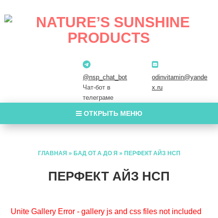
@nsp_chat_bot
odinvitamin@yande
Чат-бот в
x.ru
телеграме
ОТКРЫТЬ МЕНЮ
ГЛАВНАЯ
»
БАД ОТ А ДО Я
»
ПЕРФЕКТ АЙЗ НСП
ПЕРФЕКТ АЙЗ НСП
Unite Gallery Error - gallery js and css files not included